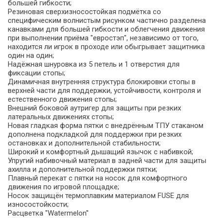
большей гибкости;
Резиновая сверхизносостойкая подмётка со
специфическим волнистым рисунком частично разделена
канавками для большей гибкости и облегчения движения
при выполнении приёма "евростэп", независимо от того,
находится ли игрок в проходе или обыгрывает защитника
один на один;
Надёжная шнуровка из 5 петель и 1 отверстия для
фиксации стопы;
Динамичная внутренняя структура блокировки стопы в
верхней части для поддержки, устойчивости, контроля и
естественного движения стопы;
Внешний боковой аутригер для защиты при резких
латеральных движениях стопы;
Новая гладкая форма пятки с внедрённым ТПУ стаканом
дополнена подкладкой для поддержки при резких
остановках и дополнительной стабильности;
Широкий и комфортный дышащий язычок с набивкой;
Упругий набивочный материал в задней части для защиты
ахилла и дополнительной поддержки пятки;
Плавный перекат с пятки на носок для комфортного
движения по игровой площадке;
Носок защищён термоплавким материалом FUSE для
износостойкости;
Расцветка "Watermelon''