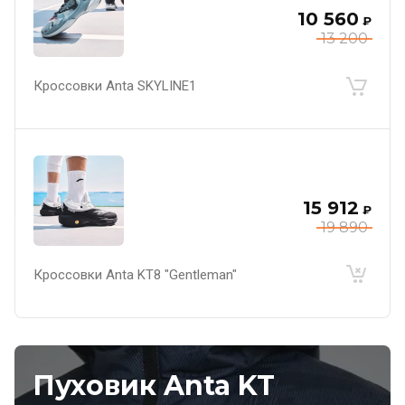
10 560
₽
13 200
Кроссовки Anta SKYLINE1
15 912
₽
19 890
Кроссовки Anta KT8 "Gentleman"
Пуховик Anta KT