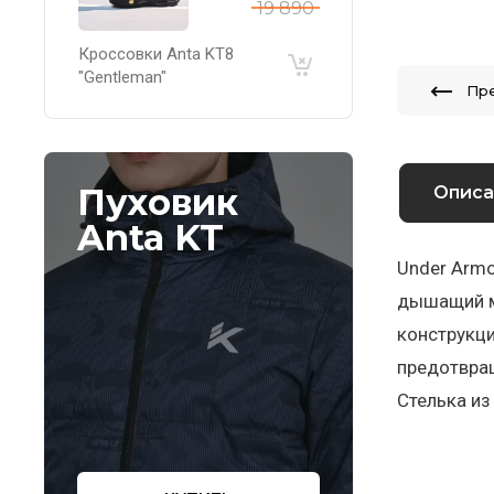
19 890
Кроссовки Anta KT8
"Gentleman"
Пр
Пуховик
Описа
Anta KT
Under Armo
дышащий м
конструкци
предотвращ
Стелька из