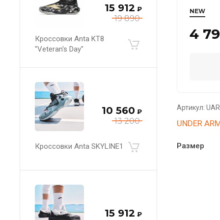
15 912
₽
NEW
19 890
4 7
Кроссовки Anta KT8
"Veteran's Day"
Артикул:
UAR
10 560
₽
13 200
UNDER AR
Размер
Кроссовки Anta SKYLINE1
15 912
₽