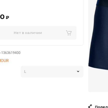
90
₽
Нет в наличии
-1363619400
MOUR
Подел