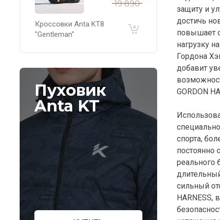
19 890
защиту и у
достичь но
Кроссовки Anta KT8
повышает 
"Gentleman"
нагрузку н
Гордона Хэ
добавит ув
возможност
Пуховик
GORDON HA
Anta KT
Использован
специально
спорта, бол
постоянно
реального 
длительный
сильный от
HARNESS, 
безопаснос