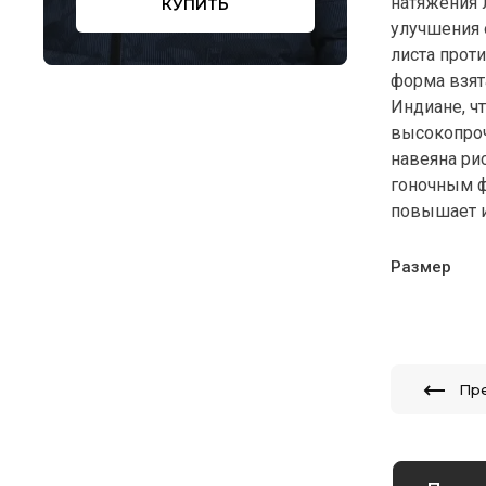
натяжения 
КУПИТЬ
улучшения 
листа проти
форма взят
Индиане, ч
высокопроч
навеяна ри
гоночным ф
повышает и
Размер
Пр