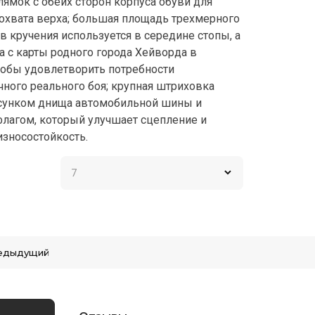
лямок с обеих сторон корпуса обуви для
охвата верха; большая площадь трехмерного
в кручения используется в середине стопы, а
а с карты родного города Хейворда в
тобы удовлетворить потребности
ного реального боя; крупная штриховка
сунком днища автомобильной шины и
лагом, который улучшает сцепление и
зносостойкость.
едыдущий