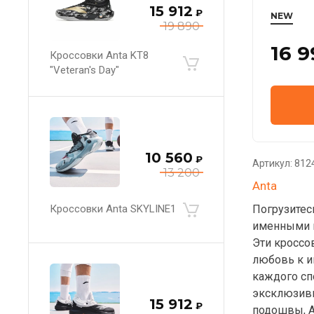
15 912
₽
NEW
19 890
16 9
Кроссовки Anta KT8
"Veteran's Day"
10 560
₽
Артикул:
812
13 200
Anta
Погрузитес
Кроссовки Anta SKYLINE1
именными к
Эти кроссов
любовь к и
каждого сп
эксклюзивн
15 912
₽
подошвы, 