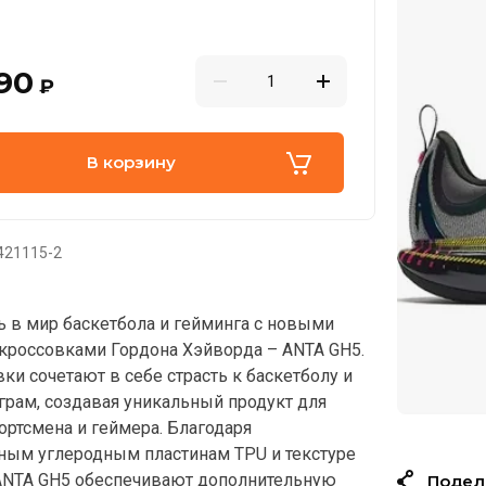
90
₽
В корзину
421115-2
ь в мир баскетбола и гейминга с новыми
россовками Гордона Хэйворда – ANTA GH5.
ки сочетают в себе страсть к баскетболу и
грам, создавая уникальный продукт для
ортсмена и геймера. Благодаря
ым углеродным пластинам TPU и текстуре
ANTA GH5 обеспечивают дополнительную
Подел