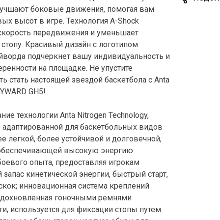
лучшают боковые движения, помогая вам
вых высот в игре. Технология A-Shock
скорость передвижения и уменьшает
а стопу. Красивый дизайн с логотипом
йворда подчеркнет вашу индивидуальность и
еренности на площадке. Не упустите
ь стать настоящей звездой баскетбола с Anta
YWARD GH5!
ие технологии Anta Nitrogen Technology,
 адаптированной для баскетбольных видов
ее легкой, более устойчивой и долговечной,
 обеспечивающей высокую энергию
боевого опыта, предоставляя игрокам
 запас кинетической энергии, быстрый старт,
скок; инновационная система креплений
вдохновленная гоночными ремнями
ти, используется для фиксации стопы путем