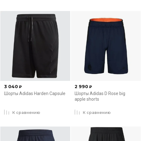
3 040
2 990
₽
₽
Шорты Adidas Harden Capsule
Шорты Adidas D Rose big
apple shorts
К сравнению
К сравнению